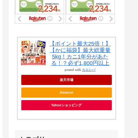
【ポイント最大25倍！】
【かに福袋】最大総重量
5kg！カニ1年分があた
る！？必ず1,800円以上
posted with
カエレバ
楽天市場
Amazon
Yahooショッピング