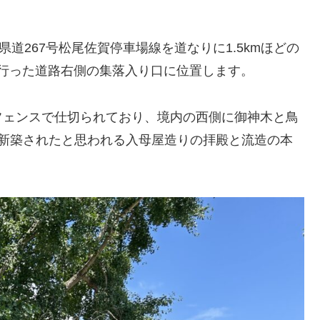
道267号松尾佐賀停車場線を道なりに1.5kmほどの
ど行った道路右側の集落入り口に位置します。
フェンスで仕切られており、境内の西側に御神木と鳥
に新築されたと思われる入母屋造りの拝殿と流造の本