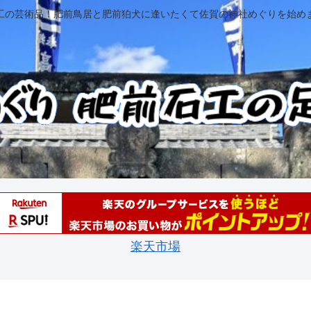
工の芸術品！肥前鳥居と肥前狛犬に逢いたくて佐賀の神社めぐりを始め
楽天市場