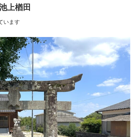
字池上楢田
ています