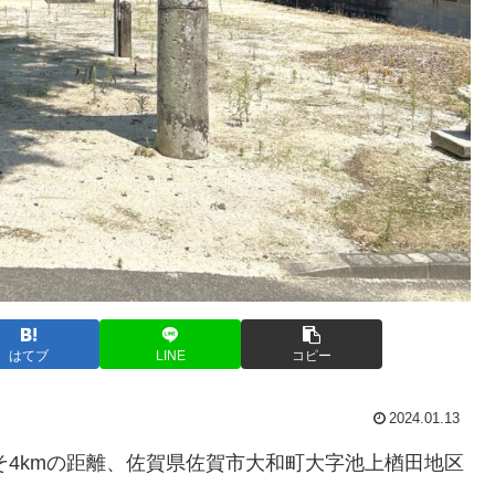
はてブ
LINE
コピー
2024.01.13
そ4kmの距離、佐賀県佐賀市大和町大字池上楢田地区