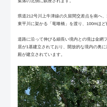
集落の北側に鎮座されます。
県道212号川上牛津線の久留間交差点を南へ、県
東平川に架かる「竜喰橋」を渡り、100mほ
道路に沿って伸びる細長い境内との境は金網
居が1基建立されており、開放的な境内の奥
殿が建立されています。