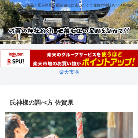
肥前石工の芸術品！肥前鳥居と肥前狛犬に逢いたくて佐賀の神社めぐりを始め
ました！
楽天市場
氏神様の調べ方 佐賀県