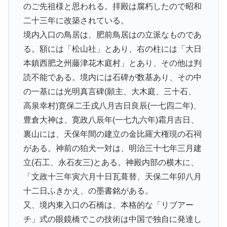
のご先祖様と思われる。拝殿は腐朽したので昭和
二十三年に改築されている。
境内入口の鳥居は、肥前鳥居はの立派なものであ
る。額には「松山社」とあり、右の柱には「大日
本鎮西肥之州藤津花木庭村」とあり、その他は判
読不能である。境内には石碑が数基あり、その中
の一基には光明真言碑(願主、大木庭、三十石、
高泉幸村)寛保二壬戌八月吉日良辰(一七四二年)、
豊倉大神は、寛政八辰年(一七九六年)霜月吉日、
裏山には、天保年間の建立の金比羅大権現の石祠
がある。神前の狛犬一対は、明治三十七年三月建
立(石工、永石友三)とある。神殿内部の横木に、
「文政十三年寅六月十日瓦葺替、天保二年卯八月
十二日ふきかえ、の墨書銘がある。
又、境内東入口の石橋は、本格的な「リブアー
チ」式の眼鏡橋でこの技術は中国で独自に発達し