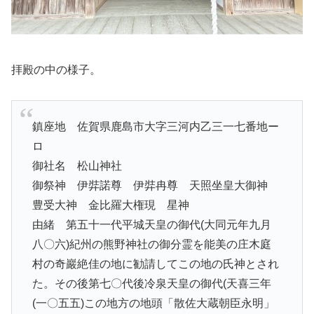
拝殿の中の様子。
鎮座地 佐賀県鹿島市大字三河内乙三一七番地ー
ロ
御社名 松山神社
御祭神 伊弉諾尊 伊弉冉尊 天照坐皇大御神
豊受大神 金比羅大権現 星神
由緒 第五十一代平城天皇の御代(大同元年九月
八〇六)紀州の熊野神社の御分霊を能美の庄木庭
村の奇巖絶佳の地に勧請してこの地の氏神とされ
た。その後第七〇代後冷泉天皇の御代(天喜三年
(一〇五五)この地方の地頭「散佐大蔵朝臣永明」