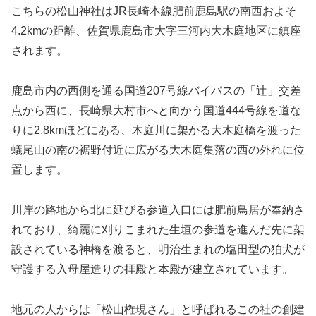
こちらの松山神社はJR長崎本線肥前鹿島駅の南西およそ
4.2kmの距離、佐賀県鹿島市大字三河内大木庭地区に鎮座
されます。
鹿島市内の西側を通る国道207号線バイパスの「辻」交差
点から西に、長崎県大村市へと向かう国道444号線を道な
りに2.8kmほどにある、木庭川に架かる大木庭橋を渡った
蟻尾山の南の裾野付近に広がる大木庭集落の西の外れに位
置します。
川岸の路地から北に延びる参道入口には肥前鳥居が奉納さ
れており、綺麗に刈りこまれた生垣の参道を進んだ先に架
設されている神橋を渡ると、明治生まれの塩田型の狛犬が
守護する入母屋造りの拝殿と本殿が建立されています。
地元の人からは「松山権現さん」と呼ばれるこの社の創建