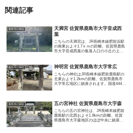
関連記事
天満宮 佐賀県鹿島市大字音成西
鹿島市の神社
葉
こちらの天満宮は、JR長崎本線肥前浜駅
の南東およそ1.7ｋｍの距離、佐賀県鹿島
市大字音成西葉の集落入口の小丘の上に
鎮座されます。国道207号線東側のバイパ
ス入り口付近から、南に伸びる西葉地区
へ入る路地を入ると間もなく、左手の坂
神明宮 佐賀県鹿島市大字常広
鹿島市の神社
道を上ったとこ
こちらの神社はJR長崎本線肥前鹿島駅の
北東およそ1.2kmの距離、佐賀県鹿島市
大字常広地区に鎮座されます。国道444号
線の「北鹿島小学校入口」交差点から東
へ、JRの跨線橋の下を通り北鹿島小学校
の南側を走る路地を有明海の方に向かう
と、常広の田
五の宮神社 佐賀県鹿島市大字森
鹿島市の神社
こちらの五の宮神社は、JR長崎本線肥前
鹿島駅の北西およそ1.8kmの距離、佐賀
県鹿島市大字森地区のほぼ中央に鎮座さ
れます。嬉野市塩田町との市境に位置し
ており、国道207号線の殿ノ橋交差点から