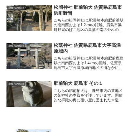
西、国道498号線を嬉野町方面に向かって
1.3km
松岡神社 肥前狛犬 佐賀県鹿島市
鹿島市の神社
浜町野畠
こちらの松岡神社はJR長崎本線肥前浜駅
の南南西およそ1.2kmの距離、鹿島市浜
町野畠のばこ地区の集落の南の外れの湯
ノ峰山の山裾に鎮座されます。国道207号
線大村方交差点の東、浜川を渡ったすぐ
先の左側にある登り上がる側道を進み、
松蔭神社 佐賀県鹿島市大字高津
鹿島市の神社
下り降りて陸橋の下を右に曲がったとこ
原城内
ろに位置します。
こちらの松蔭神社はJR長崎本線肥前鹿島
駅の南南西およそ1.4kmの距離、佐賀県
鹿島市大字高津原城内地区の街なかにあ
る小丘に鎮座されます。国道207号線と国
道444号線に挟まれた旭ヶ岡公園に位置
し、神社の北側には佐賀県立鹿島高等学
肥前狛犬 鹿島市 その１
鹿島市の神社
校の赤門学…
こちらの肥前狛犬は、鹿島市内の某地区
の某神社の本殿を守護しています。開放
的な拝殿の奥に覆い屋に囲まれた木造の
本殿が建立されており、この子たちはそ
の本殿前に安置されています。屋内に安
置されているので風化が少なく、杏仁形
の目や口の周りの鬣の線彫りがハッキリ
と見ることができ、頭頂部にはどちらに
角のような突起が見られます。