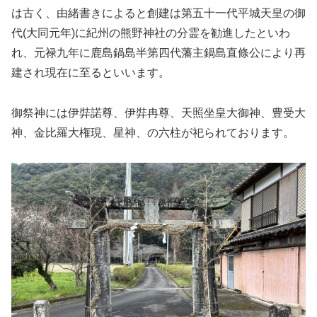
は古く、由緒書きによると創建は第五十一代平城天皇の御
代(大同元年)に紀州の熊野神社の分霊を勧進したといわ
れ、元禄九年に鹿島鍋島半第四代藩主鍋島直條公により再
建され現在に至るといいます。
御祭神には伊弉諾尊、伊弉冉尊、天照坐皇大御神、豊受大
神、金比羅大権現、星神、の六柱が祀られております。