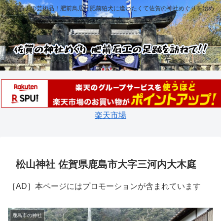
肥前石工の芸術品！肥前鳥居と肥前狛犬に逢いたくて佐賀の神社めぐりを始め
ました！
楽天市場
松山神社 佐賀県鹿島市大字三河内大木庭
［AD］本ページにはプロモーションが含まれています
鹿島市の神社