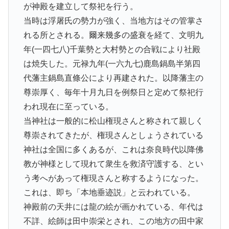
が神殿を建立して祭祀を行う。
当時は浮屠氏の勢力が強く、当地方はその管掌さ
れる所とされる。爾来幾多の盛衰を経て、文明九
年(一四七八)千葉勢と大村勢との合戦により社殿
は焼失した。元禄九年(一六九七)鹿島鍋島半第四
代藩主鍋島直條公により再建された。以降藩主の
尊崇厚く、毎年十月九日を例祭日と定めて祭祀行
われ現在に至っている。
当神社は一般的に松山権現さんと称されて親しく
尊崇されてきたが、権現さんとしょうされている
神社は全国に多くあるが、これは奈良時代以降佛
教が神様として現れて衆生を救済守護する、とい
う考へがあって権現さんと称するようになった。
これは、即ち「本地垂迹説」と云われている。
神殿前の天井には龍の絵が画かれている、年代は
不詳、絵師は田中崇栄とされ、この地方の田中家