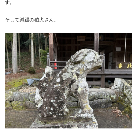
す。
そして蹲踞の狛犬さん。