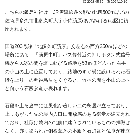
2023.05.30
2024.10.19
こちらの厳島神社は、JR唐津線多久駅の北西500mほどの
佐賀県多久市北多久町大字小侍荕原(あざみばる)地区に鎮
座されます。
国道203号線「北多久町荕原」交差点の西方250ｍほどの
場所にある、「荕原中町」バス停付近の押しボタン式信号
機から民家の間を北に延びる路地を53ｍほど入った右手
の小山の上に位置しており、路地のすぐ横に設けられた石
段を上り一の明神鳥居をくぐると、竹林の間を小山の上へ
と向かう石段参道が表れます。
石段を上る途中には風化が著しい二の鳥居が立っており、
上りあがった先の境内入口に開放感のある御堂が建立され
ており、社殿は境内の北側に建立されているものの拝殿は
なく、赤く塗られた銅板葺きの本殿と石灯篭と仏堂が建立