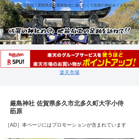
肥前石工の芸術品！肥前鳥居と肥前狛犬に逢いたくて佐賀の神社めぐりを始め
ました！
楽天市場
厳島神社 佐賀県多久市北多久町大字小侍
荕原
［AD］本ページにはプロモーションが含まれています