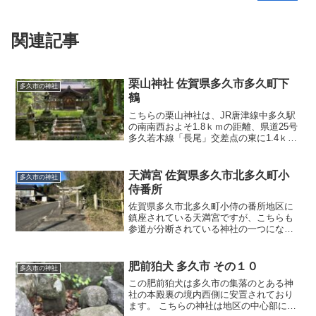
関連記事
栗山神社 佐賀県多久市多久町下
多久市の神社
鶴
こちらの栗山神社は、JR唐津線中多久駅
の南南西およそ1.8ｋｍの距離、県道25号
多久若木線「長尾」交差点の東に1.4ｋｍ
ほどにある、佐賀県多久市多久町下鶴地
区集落の外れにある小山の上に鎮座され
ます。農道に面して建立されている鳥居
天満宮 佐賀県多久市北多久町小
多久市の神社
の先に参道の
侍番所
佐賀県多久市北多久町小侍の番所地区に
鎮座されている天満宮ですが、こちらも
参道が分断されている神社の一つになり
ます。昔、一の鳥居がある辺りは唐津街
道だったと言われており、一の鳥居付近
が多久領と佐賀藩領の境であったことか
肥前狛犬 多久市 その１０
多久市の神社
ら関所が置かれていたよ…
この肥前狛犬は多久市の集落のとある神
社の本殿裏の境内西側に安置されており
ます。 こちらの神社は地区の中心部に鎮