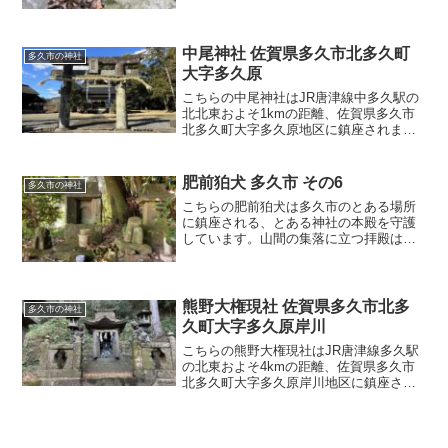
座しており、周囲は地域の人の通りも多
いのですがメインの通りとは離れている
せいか境内の中は静かで落ち着いた感じ
です。 肥前狛犬が屋外
中尾神社 佐賀県多久市北多久町
多久市の神社
大字多久原
こちらの中尾神社はJR唐津線中多久駅の
北北東およそ1kmの距離、佐賀県多久市
北多久町大字多久原地区に鎮座されま
す。国道203号線沿いにある多久市役所か
ら東に500mほど、かつて豊臣秀吉が朝鮮
出兵の際、名護屋城へと向かう時に通っ
肥前狛犬 多久市 その6
多久市の神社
た道と言われた
こちらの肥前狛犬は多久市のとある場所
に鎮座される、とある神社の本殿を守護
しています。山間の集落に立つ拝殿は、
そう古い時代ではなくリノベーションさ
れたものと思われる開放感のある瓦葺き
の簡素なものですが、この地区の産土神
としてしっかりと祀られて…
熊野大権現社 佐賀県多久市北多
多久市の神社
久町大字多久原岸川
こちらの熊野大権現社はJR唐津線多久駅
の北東およそ4kmの距離、佐賀県多久市
北多久町大字多久原岸川地区に鎮座され
ます。国道203号線多久原北交差点から北
へ、佐賀の名峰天山の登山口にもあたる
県道338号岸川荕原線を、今出川沿いに北
上した先に