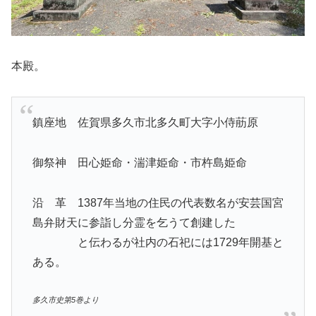
本殿。
鎮座地 佐賀県多久市北多久町大字小侍荕原
御祭神 田心姫命・湍津姫命・市杵島姫命
沿 革 1387年当地の住民の代表数名が安芸国宮
島弁財天に参詣し分霊を乞うて創建した
と伝わるが社内の石祀には1729年開基と
ある。
多久市史第5巻より