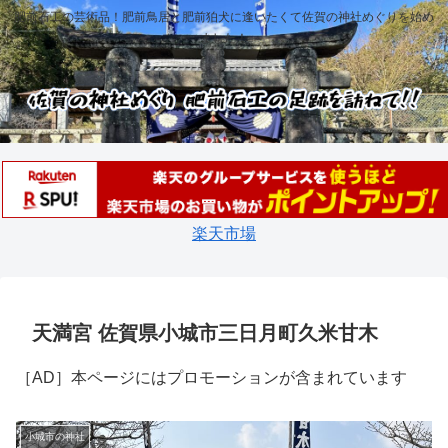
肥前石工の芸術品！肥前鳥居と肥前狛犬に逢いたくて佐賀の神社めぐりを始め
ました！
楽天市場
天満宮 佐賀県小城市三日月町久米甘木
［AD］本ページにはプロモーションが含まれています
小城市の神社