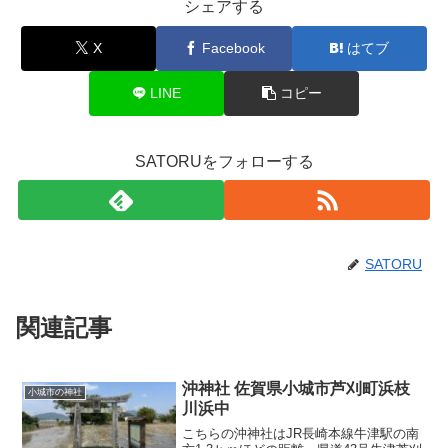
シェアする
X
Facebook
はてブ
LINE
コピー
SATORUをフォローする
SATORU
関連記事
沖神社 佐賀県小城市芦刈町浜枝
小城市の神社
川浜中
こちらの沖神社はJR長崎本線牛津駅の南