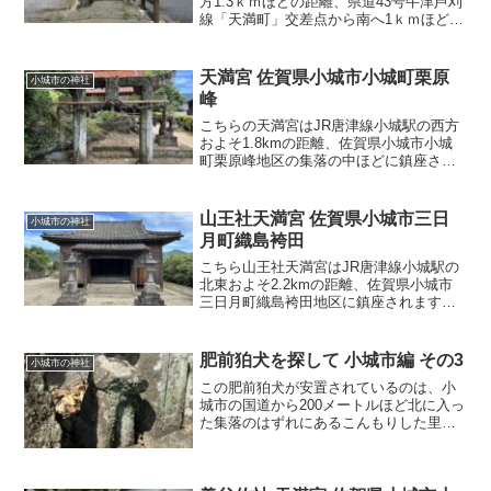
方1.3ｋｍほどの距離、県道43号牛津芦刈
線「天満町」交差点から南へ1ｋｍほどの
四つ角を西に進んだ田圃の中、クリーク
と呼ばれる農業用水路が網の目のように
張り巡らされた佐賀県小城市芦刈町浜枝
天満宮 佐賀県小城市小城町栗原
小城市の神社
川浜中地区の集
峰
こちらの天満宮はJR唐津線小城駅の西方
およそ1.8kmの距離、佐賀県小城市小城
町栗原峰地区の集落の中ほどに鎮座され
ます。国道203号線の「晴田橋」交差点か
ら南下して晴田川沿いに進み、唐津線の
踏切を渡り500mほどにある黒原公民館を
山王社天満宮 佐賀県小城市三日
小城市の神社
右折...
月町織島袴田
こちら山王社天満宮はJR唐津線小城駅の
北東およそ2.2kmの距離、佐賀県小城市
三日月町織島袴田地区に鎮座されます。
国道203号線「下町」交差点の東350mに
ある、蛭子町バス停付近から東に平野部
を1.4kmほど行った右手の集落の中ほど
肥前狛犬を探して 小城市編 その3
小城市の神社
に位置します。
この肥前狛犬が安置されているのは、小
城市の国道から200メートルほど北に入っ
た集落のはずれにあるこんもりした里山
の上に鎮座する神社の登り口の、いくつ
もの石祠の間に挟まれたように一体だけ
チョコンと座っています。石祠群のうし