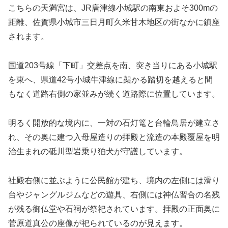
こちらの天満宮は、JR唐津線小城駅の南東およそ300mの
距離、佐賀県小城市三日月町久米甘木地区の街なかに鎮座
されます。
国道203号線「下町」交差点を南、突き当りにある小城駅
を東へ、県道42号小城牛津線に架かる踏切を越えると間
もなく道路右側の家並みが続く道路際に位置しています。
明るく開放的な境内に、一対の石灯篭と台輪鳥居が建立さ
れ、その奥に建つ入母屋造りの拝殿と流造の本殿覆屋を明
治生まれの砥川型岩乗り狛犬が守護しています。
社殿右側に並ぶように公民館が建ち、境内の左側には滑り
台やジャングルジムなどの遊具、右側には神仏習合の名残
が残る御仏堂や石祠が祭祀されています。拝殿の正面奥に
菅原道真公の座像が祀られているのが見えます。