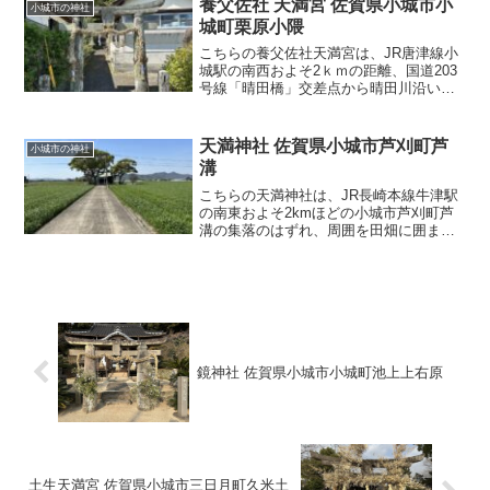
ろの崖面にはコンク…
養父佐社 天満宮 佐賀県小城市小
小城市の神社
城町栗原小隈
こちらの養父佐社天満宮は、JR唐津線小
城駅の南西およそ2ｋｍの距離、国道203
号線「晴田橋」交差点から晴田川沿いに2
ｋｍほど、鏡山と呼ばれる山の東側に広
がる佐賀県小城市小城町栗原小隈集落の
西の外れに鎮座されます。集落の三方は
天満神社 佐賀県小城市芦刈町芦
小城市の神社
田圃に囲まれ、普
溝
こちらの天満神社は、JR長崎本線牛津駅
の南東およそ2kmほどの小城市芦刈町芦
溝の集落のはずれ、周囲を田畑に囲まれ
たところに鎮座されております。国道207
号線牛津交番前の江津交差点を南に入
り、旧長崎街道の佐賀県立牛津高等学校
東の天満頂の交差点…
鏡神社 佐賀県小城市小城町池上上右原
土生天満宮 佐賀県小城市三日月町久米土