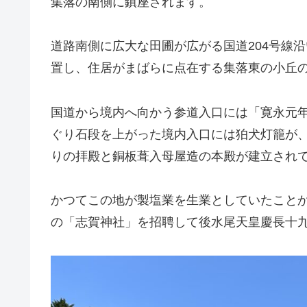
集落の南側に鎮座されます。
道路南側に広大な田圃が広がる国道204号線
置し、住居がまばらに点在する集落東の小丘
国道から境内へ向かう参道入口には「寛永元
ぐり石段を上がった境内入口には狛犬灯籠が
りの拝殿と銅板葺入母屋造の本殿が建立され
かつてこの地が製塩業を生業としていたこと
の「志賀神社」を招聘して後水尾天皇慶長十