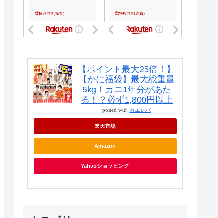
【ポイント最大25倍！】
【かに福袋】最大総重量
5kg！カニ1年分があた
る！？必ず1,800円以上
posted with
カエレバ
楽天市場
Amazon
Yahooショッピング