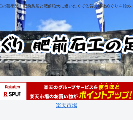
工の芸術品！肥前鳥居と肥前狛犬に逢いたくて佐賀の神社めぐりを始め
楽天市場