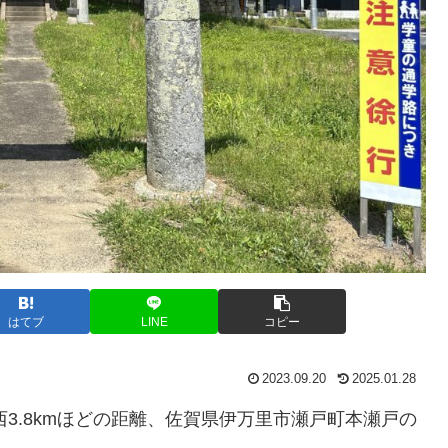
はてブ
LINE
コピー
2023.09.20
2025.01.28
3.8kmほどの距離、佐賀県伊万里市瀬戸町本瀬戸の