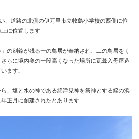
沿い、道路の北側の伊万里市立牧島小学校の西側に位
の上に位置します。
年」の刻銘が残る一の鳥居が奉納され、二の鳥居をく
、さらに境内奥の一段高くなった場所に瓦葺入母屋造
ています。
から、塩と水の神である綿津見神を祭神とする姪の浜
九年正月に創建されたとあります。