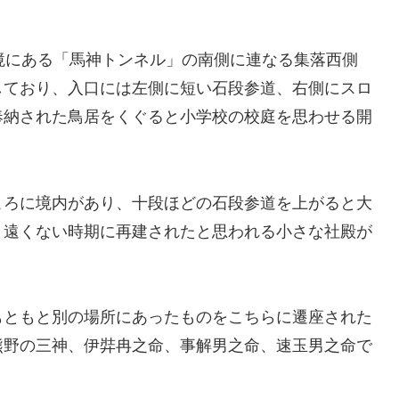
境にある「馬神トンネル」の南側に連なる集落西側
しており、入口には左側に短い石段参道、右側にスロ
奉納された鳥居をくぐると小学校の校庭を思わせる開
ころに境内があり、十段ほどの石段参道を上がると大
う遠くない時期に再建されたと思われる小さな社殿が
もともと別の場所にあったものをこちらに遷座された
熊野の三神、伊弉冉之命、事解男之命、速玉男之命で