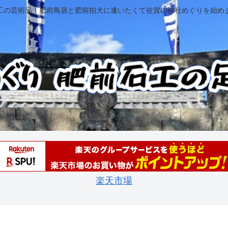
工の芸術品！肥前鳥居と肥前狛犬に逢いたくて佐賀の神社めぐりを始め
楽天市場