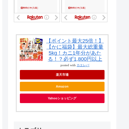
【ポイント最大25倍！】
【かに福袋】最大総重量
5kg！カニ1年分があた
る！？必ず1,800円以上
posted with
カエレバ
楽天市場
Amazon
Yahooショッピング