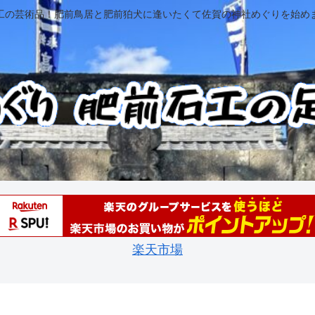
工の芸術品！肥前鳥居と肥前狛犬に逢いたくて佐賀の神社めぐりを始め
楽天市場