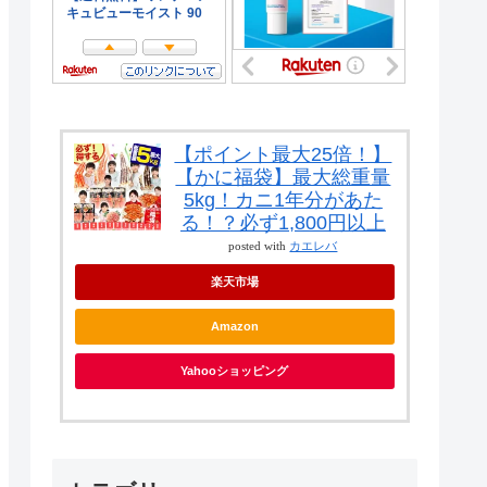
【ポイント最大25倍！】
【かに福袋】最大総重量
5kg！カニ1年分があた
る！？必ず1,800円以上
posted with
カエレバ
楽天市場
Amazon
Yahooショッピング