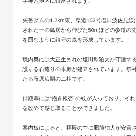
字神六地区に鎮座されます。
矢筈ダムの1.2km東、県道102号塩田波佐
された一の鳥居から伸びた50mほどの参道の
を囲むように鎮守の森を形成しています。
境内奥には大正生まれの塩田型狛犬が守護す
護する石造りの本殿が建立されています。祭神
たる藤原広嗣の二柱です。
拝殿幕には“抱き銀杏”の紋が入っており、そ
を改めて感じ取ることができました。
案内板によると、拝殿の中に肥前狛犬が安置