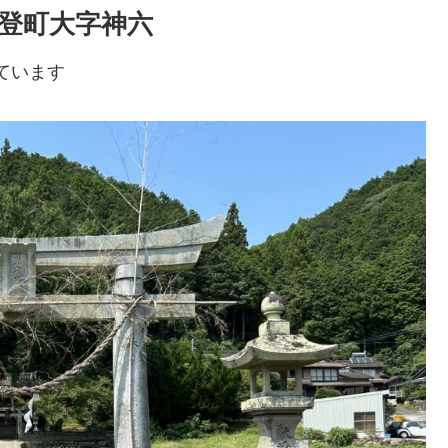
川登町大字神六
ています