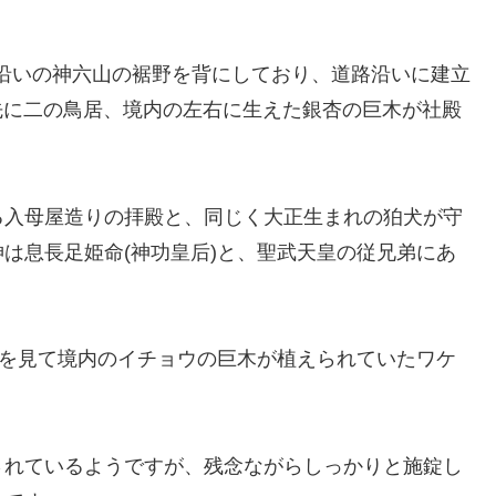
見線沿いの神六山の裾野を背にしており、道路沿いに建立
先に二の鳥居、境内の左右に生えた銀杏の巨木が社殿
る入母屋造りの拝殿と、同じく大正生まれの狛犬が守
は息長足姫命(神功皇后)と、聖武天皇の従兄弟にあ
れを見て境内のイチョウの巨木が植えられていたワケ
されているようですが、残念ながらしっかりと施錠し