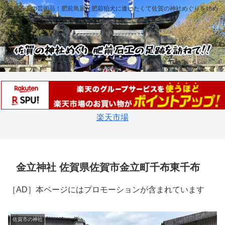
肥前石工の芸術品！肥前鳥居と肥前狛犬に逢いたくて佐賀の神社めぐりを始め
ました！
楽天市場
金立神社 佐賀県佐賀市金立町千布東千布
［AD］本ページにはプロモーションが含まれています
佐賀市の神社