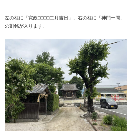
左の柱に「寛政□□□□二月吉日」、右の柱に「神門一間」
の刻銘が入ります。