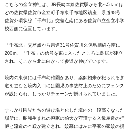
こちらの金立神社は、JR長崎本線佐賀駅から北へ5ｋｍほ
どの佐賀県佐賀市金立町千布東千布地区鎮座、県道48号
佐賀外環状線「千布北」交差点南にある佐賀市立金立小学
校西側に位置しています。
「千布北」交差点から県道31号佐賀川久保鳥栖線を南に
200ｍ、「千布」の信号を東に入ったところに鳥居が建立
され、そこから北に向かって参道が伸びています。
境内の東側には千布幼稚園があり、薬師如来が祀られる参
道を進むと境内入口には園児の事故防止のためにフェンス
が設けられ、しっかりチェーンが掛けられていました。
すっかり園児たちの遊び場と化した境内の一段高くなった
場所に、昭和生まれの蹲踞の狛犬が守護する入母屋造の拝
殿と流造の本殿が建立され、紋幕には左に平家の家紋の揚