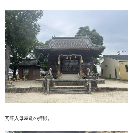
瓦葺入母屋造の拝殿。