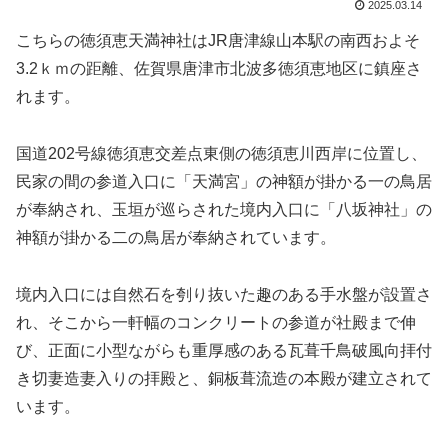
2025.03.14
こちらの徳須恵天満神社はJR唐津線山本駅の南西およそ
3.2ｋｍの距離、佐賀県唐津市北波多徳須恵地区に鎮座さ
れます。
国道202号線徳須恵交差点東側の徳須恵川西岸に位置し、
民家の間の参道入口に「天満宮」の神額が掛かる一の鳥居
が奉納され、玉垣が巡らされた境内入口に「八坂神社」の
神額が掛かる二の鳥居が奉納されています。
境内入口には自然石を刳り抜いた趣のある手水盤が設置さ
れ、そこから一軒幅のコンクリートの参道が社殿まで伸
び、正面に小型ながらも重厚感のある瓦葺千鳥破風向拝付
き切妻造妻入りの拝殿と、銅板葺流造の本殿が建立されて
います。