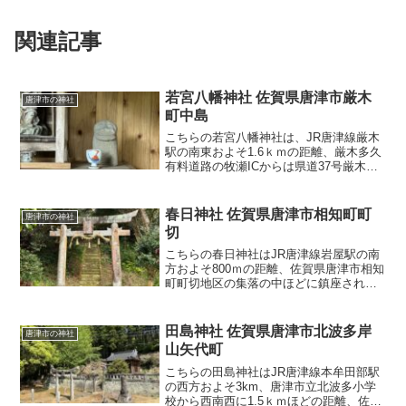
関連記事
若宮八幡神社 佐賀県唐津市厳木
唐津市の神社
町中島
こちらの若宮八幡神社は、JR唐津線厳木
駅の南東およそ1.6ｋｍの距離、厳木多久
有料道路の牧瀬ICからは県道37号厳木富
士線を北に1ｋｍほどの佐賀県唐津市厳木
町中島地区に鎮座されます。右手には水
田が広がる道路から左に連なる山側に一
春日神社 佐賀県唐津市相知町町
唐津市の神社
歩入り込んだ
切
こちらの春日神社はJR唐津線岩屋駅の南
方およそ800ｍの距離、佐賀県唐津市相知
町町切地区の集落の中ほどに鎮座されま
す。JR唐津線の沿線、県道350号相知厳
木線「町切」交差点南の小丘の上に位置
し、参道入口に奉納された「春日宮」の
田島神社 佐賀県唐津市北波多岸
唐津市の神社
神額が掛けられ
山矢代町
こちらの田島神社はJR唐津線本牟田部駅
の西方およそ3km、唐津市立北波多小学
校から西南西に1.5ｋｍほどの距離、佐賀