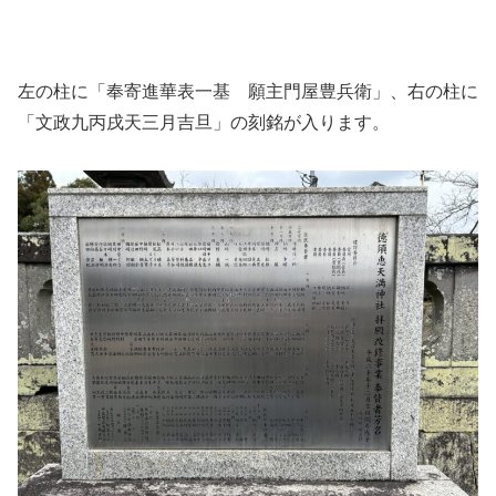
左の柱に「奉寄進華表一基 願主門屋豊兵衛」、右の柱に
「文政九丙戌天三月吉旦」の刻銘が入ります。