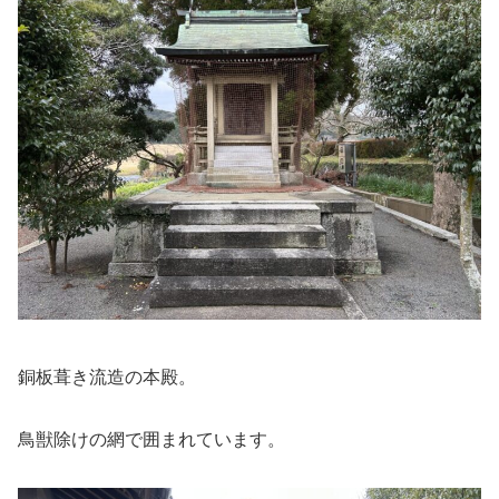
銅板葺き流造の本殿。
鳥獣除けの網で囲まれています。