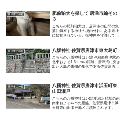
県唐津市北波多岸山矢代町に鎮座されて
おります。唐津市から伊万里市へ向かう
国道202号線「徳須恵上」交差点を東に、
肥前狛犬を探して 唐津市編その
唐津市の神社
徳須恵川に架
３
こちらの肥前狛犬は、唐津市の山間の集
落に鎮座する神社の境内外れにある末社
に祭祀されている、御神体を守護してい
ました。じつはこの末社、境内の外れに
あったので見落としてしまい、車の中に
乗り込んで帰ろうとしたときにマーちゃ
八坂神社 佐賀県唐津市東大島町
唐津市の神社
んが見つけたもので…
こちらの八坂神社はJR唐津線西唐津駅の
北東およそ1.6ｋｍの距離、唐津湾に突き
出た大島の東側の集落である佐賀県唐津
市東大島町の東の外れの大島海岸に鎮座
します。町の入り口の唐津東港には長崎
県壱岐市とを繋ぐ九州郵船のフェリータ
ーミナル、神社のす
八幡神社 佐賀県唐津市浜玉町東
唐津市の神社
山田瀬戸
こちらの八幡神社はJR筑肥線浜崎駅の南
南東およそ4kmの距離、佐賀県唐津市浜
玉町東山田瀬戸地区に鎮座されます。国
道202号線「浜玉町干居」交差点を南へ道
なりに2.5kmほど、県道327号七山唐津線
と交わる三差路を右折して1kmほどの三
差路を