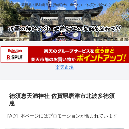
肥前石工の芸術品！肥前鳥居と肥前狛犬に逢いたくて佐賀の神社めぐりを始め
ました！
楽天市場
徳須恵天満神社 佐賀県唐津市北波多徳須
恵
［AD］本ページにはプロモーションが含まれています