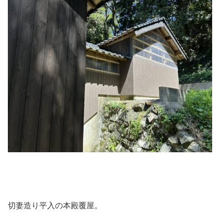
切妻造り平入の本殿覆屋。