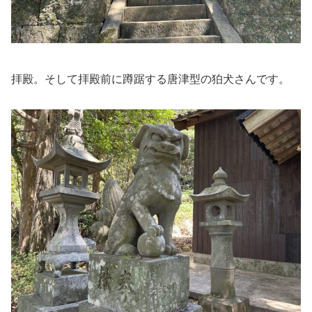
拝殿。そして拝殿前に蹲踞する唐津型の狛犬さんです。