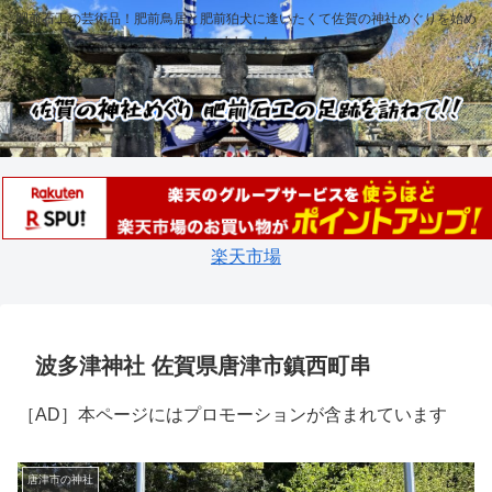
肥前石工の芸術品！肥前鳥居と肥前狛犬に逢いたくて佐賀の神社めぐりを始め
ました！
楽天市場
波多津神社 佐賀県唐津市鎮西町串
［AD］本ページにはプロモーションが含まれています
唐津市の神社