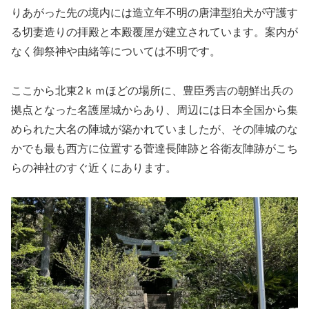
りあがった先の境内には造立年不明の唐津型狛犬が守護す
る切妻造りの拝殿と本殿覆屋が建立されています。案内が
なく御祭神や由緒等については不明です。
ここから北東2ｋｍほどの場所に、豊臣秀吉の朝鮮出兵の
拠点となった名護屋城からあり、周辺には日本全国から集
められた大名の陣城が築かれていましたが、その陣城のな
かでも最も西方に位置する菅達長陣跡と谷衛友陣跡がこち
らの神社のすぐ近くにあります。