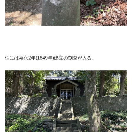
柱には嘉永2年(1849年)建立の刻銘が入る。