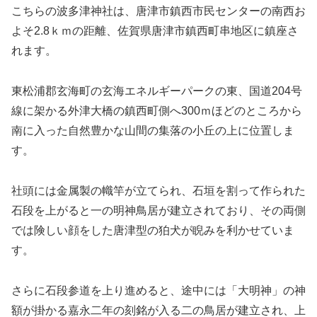
こちらの波多津神社は、唐津市鎮西市民センターの南西お
よそ2.8ｋｍの距離、佐賀県唐津市鎮西町串地区に鎮座さ
れます。
東松浦郡玄海町の玄海エネルギーパークの東、国道204号
線に架かる外津大橋の鎮西町側へ300ｍほどのところから
南に入った自然豊かな山間の集落の小丘の上に位置しま
す。
社頭には金属製の幟竿が立てられ、石垣を割って作られた
石段を上がると一の明神鳥居が建立されており、その両側
では険しい顔をした唐津型の狛犬が睨みを利かせていま
す。
さらに石段参道を上り進めると、途中には「大明神」の神
額が掛かる嘉永二年の刻銘が入る二の鳥居が建立され、上